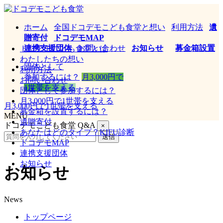
ホーム
全国ドコデモこども食堂と想い
利用方法
遺
贈寄付
ドコデモMAP
連携支援団体
お問い合わせ
お知らせ
募金箱設置
ドコデモこども食堂とは
わたしたちの想い
団体として
利用方法
参加するには？
月3,000円で
お問い合わせ
1世帯を支える
団体として参加するには？
月3,000円で1世帯を支える
月3,000円で1世帯を支える
募金箱を設置するには？
MENU
遺贈寄付
ドコデモこども食堂 Q&A
×
あなたはどのタイプ？KIFU診断
送信
ドコデモMAP
連携支援団体
お知らせ
お知らせ
News
トップページ