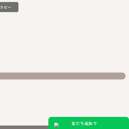
コピー
載、
。
友だち追加で