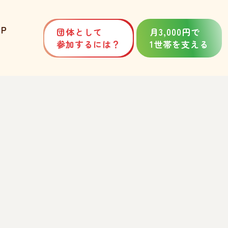
P
団体として
月3,000円で
参加するには？
1世帯を支える